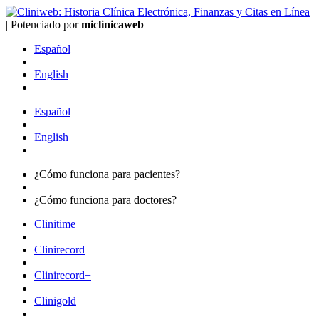
|
Potenciado por
mi
clinica
web
Español
English
Español
English
¿Cómo funciona para
pacientes?
¿Cómo funciona para
doctores?
Clinitime
Clinirecord
Clinirecord+
Clinigold