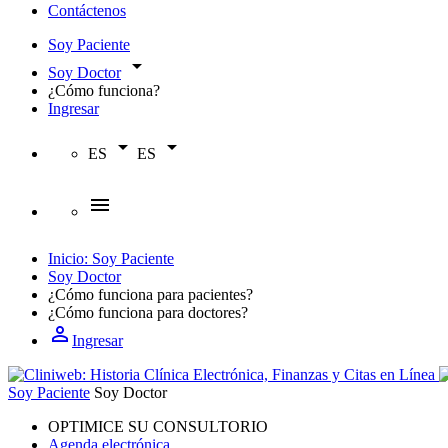
Contáctenos
Soy Paciente
arrow_drop_down
Soy Doctor
¿Cómo funciona?
Ingresar
arrow_drop_down
arrow_drop_down
ES
ES
menu
Inicio: Soy Paciente
Soy Doctor
¿Cómo funciona para
pacientes?
¿Cómo funciona para
doctores?
person_outline
Ingresar
Soy Paciente
Soy Doctor
OPTIMICE SU CONSULTORIO
Agenda electrónica