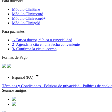
Para doctores
Módulo Clinitime
Módulo Clinirecord
Módulo Clinirecord+
Módulo Clinigold
Para pacientes
1- Busca doctor, clínica o especialidad
2- Agenda la cita en una fecha conveniente
3- Confirma la cita tu correo
Formas de Pago
arrow_drop_down
Español (PA)
Términos y Condiciones ·
Políticas de privacidad ·
Políticas de cooki
Seamos amigos